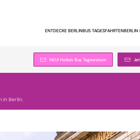
ENTDECKE BERLIN
BUS TAGESFAHRTEN
BERLIN 
NEU! Heike's Bus Tagesreisen
Jet
in Berlin.