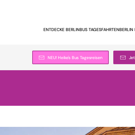
ENTDECKE BERLIN
BUS TAGESFAHRTEN
BERLIN 
NEU! Heike's Bus Tagesreisen
Jet