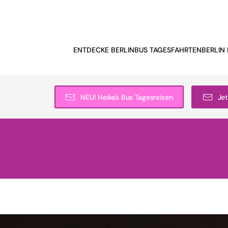
ENTDECKE BERLIN
BUS TAGESFAHRTEN
BERLIN 
NEU! Heike's Bus Tagesreisen
Jet