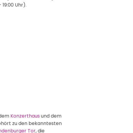
 - 19:00 Uhr).
t dem
Konzerthaus
und dem
hört zu den bekanntesten
ndenburger Tor
, die