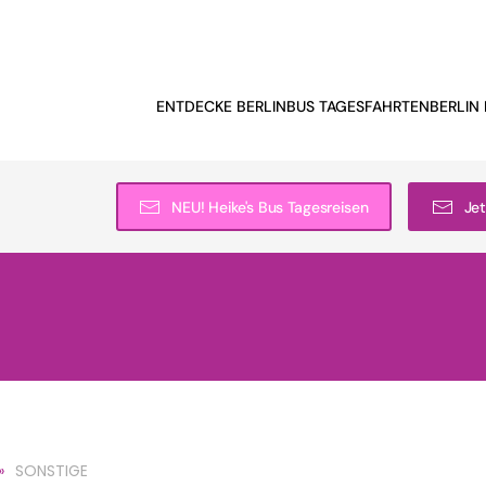
ENTDECKE BERLIN
BUS TAGESFAHRTEN
BERLIN 
NEU! Heike's Bus Tagesreisen
Jet
SONSTIGE