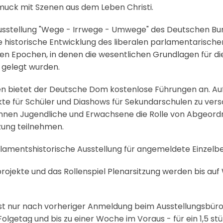
muck mit Szenen aus dem Leben Christi.
ausstellung "Wege - Irrwege - Umwege" des Deutschen B
e historische Entwicklung des liberalen parlamentarisch
nen Epochen, in denen die wesentlichen Grundlagen für di
 gelegt wurden.
en bietet der Deutsche Dom kostenlose Führungen an. A
ekte für Schüler und Diashows für Sekundarschulen zu ver
können Jugendliche und Erwachsene die Rolle von Abgeo
zung teilnehmen.
Parlamentshistorische Ausstellung für angemeldete Einzelb
ojekte und das Rollenspiel Plenarsitzung werden bis auf
 ist nur nach vorheriger Anmeldung beim Ausstellungsbü
Folgetag und bis zu einer Woche im Voraus - für ein 1,5 st