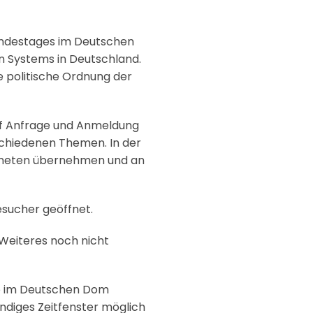
undestages im Deutschen
en Systems in Deutschland.
e politische Ordnung der
uf Anfrage und Anmeldung
schiedenen Themen. In der
rdneten übernehmen und an
esucher geöffnet.
 Weiteres noch nicht
ro im Deutschen Dom
ündiges Zeitfenster möglich