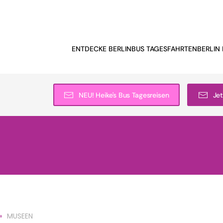
ENTDECKE BERLIN
BUS TAGESFAHRTEN
BERLIN 
NEU! Heike's Bus Tagesreisen
Jet
MUSEEN