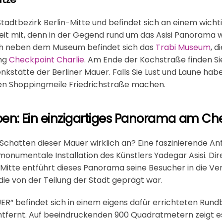
Stadtbezirk Berlin-Mitte und befindet sich an einem wicht
it mit, denn in der Gegend rund um das Asisi Panorama w
ch neben dem Museum befindet sich das
Trabi Museum
, d
ng
Checkpoint Charlie
. Am Ende der Kochstraße finden Si
enkstätte der Berliner Mauer. Falls Sie Lust und Laune hab
n Shoppingmeile Friedrichstraße machen.
ben: Ein einzigartiges Panorama am Ch
Schatten dieser Mauer wirklich an? Eine faszinierende Ant
onumentale Installation des Künstlers Yadegar Asisi. D
-Mitte entführt dieses Panorama seine Besucher in die Ve
 die von der Teilung der Stadt geprägt war.
ER“ befindet sich in einem eigens dafür errichteten Run
tfernt. Auf beeindruckenden 900 Quadratmetern zeigt es