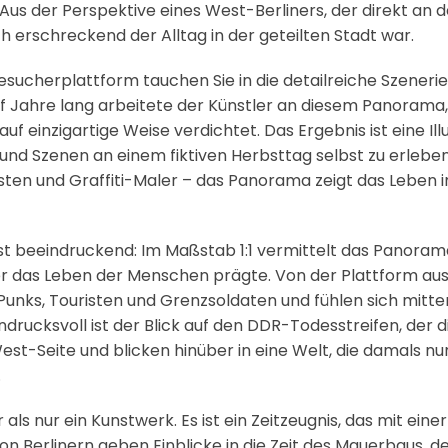
 Aus der Perspektive eines West-Berliners, der direkt an d
 erschreckend der Alltag in der geteilten Stadt war.
esucherplattform tauchen Sie in die detailreiche Szenerie 
f Jahre lang arbeitete der Künstler an diesem Panorama,
f einzigartige Weise verdichtet. Das Ergebnis ist eine Illus
und Szenen an einem fiktiven Herbsttag selbst zu erleb
sten und Graffiti-Maler – das Panorama zeigt das Leben i
 ist beeindruckend: Im Maßstab 1:1 vermittelt das Panoram
r das Leben der Menschen prägte. Von der Plattform aus 
unks, Touristen und Grenzsoldaten und fühlen sich mitten
ndrucksvoll ist der Blick auf den DDR-Todesstreifen, der d
West-Seite und blicken hinüber in eine Welt, die damals n
.
ls nur ein Kunstwerk. Es ist ein Zeitzeugnis, das mit eine
on Berlinern geben Einblicke in die Zeit des Mauerbaus, de