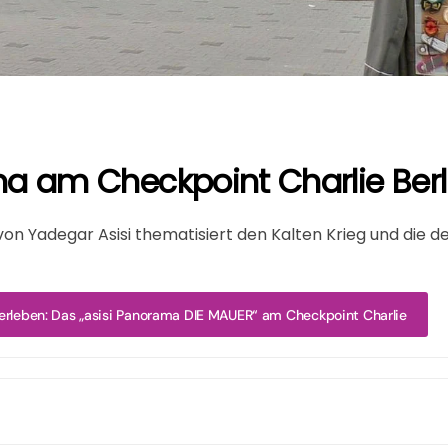
a am Checkpoint Charlie Berl
n Yadegar Asisi thematisiert den Kalten Krieg und die d
 erleben: Das „asisi Panorama DIE MAUER“ am Checkpoint Charlie