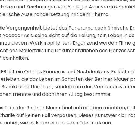
Skizzen und Zeichnungen von Yadegar Asisi, veranschaul
tlerische Auseinandersetzung mit dem Thema.
 die Vergangenheit bietet das Panorama auch filmische E
Yadegar Asisi seine Sicht auf die Teilung, sein Leben in 
n zu diesem Werk inspirierten. Ergänzend werden Filme ge
cht des Mauerfalls und Dokumentationen des französisch
 beinhalten.
R“ ist ein Ort des Erinnerns und Nachdenkens. Es lädt sei
 erleben, die das Leben im Schatten der Berliner Mauer pr
 Schuld oder Unschuld, sondern um das Verständnis für ein
schen trennte und doch ihren Alltag bestimmte.
das Erbe der Berliner Mauer hautnah erleben möchten, soll
arlie auf keinen Fall verpassen. Dieses Kunstwerk bringt
se näher, wie es kaum ein anderes Erlebnis kann.